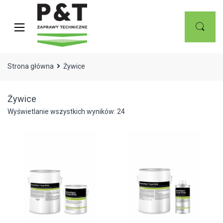
Skip
Skip
to
to
navigation
content
Strona główna
Żywice
Żywice
Wyświetlanie wszystkich wyników: 24