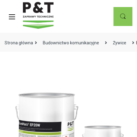
Skip
Skip
to
to
navigation
content
Strona główna
Budownictwo komunikacyjne
Żywice